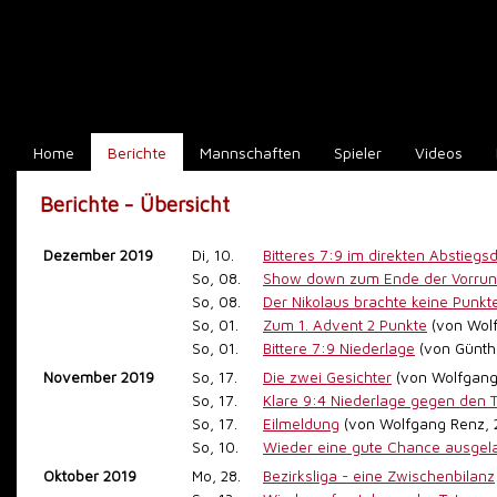
Home
Berichte
Mannschaften
Spieler
Videos
Berichte - Übersicht
Dezember 2019
Di, 10.
Bitteres 7:9 im direkten Abstiegsdu
So, 08.
Show down zum Ende der Vorrund
So, 08.
Der Nikolaus brachte keine Punkt
So, 01.
Zum 1. Advent 2 Punkte
(von Wol
So, 01.
Bittere 7:9 Niederlage
(von Günthe
November 2019
So, 17.
Die zwei Gesichter
(von Wolfgang
So, 17.
Klare 9:4 Niederlage gegen den 
So, 17.
Eilmeldung
(von Wolfgang Renz,
So, 10.
Wieder eine gute Chance ausgel
Oktober 2019
Mo, 28.
Bezirksliga - eine Zwischenbilanz