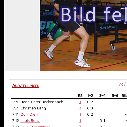
VR
/
Aufstellungen
ES
1+2
3+4
5+6
Bil
7.5
Hans-Peter Beckenbach
1
0:2
-
7.7
Christian Lang
2
0:3
-
7.11
Quin Diehl
1
0:2
-
7.12
Louis Renz
1
0:1
-
7.13
Felix Grasbeinter
2
0:2
-