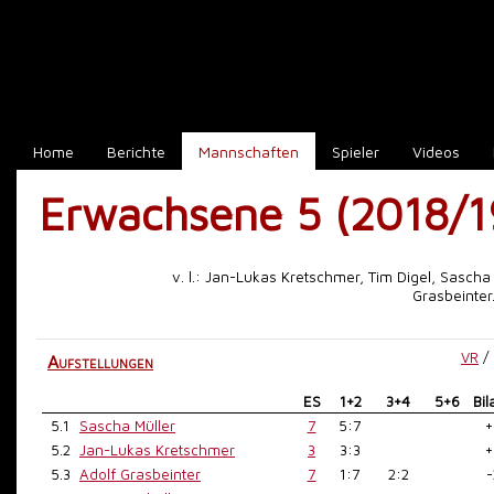
Home
Berichte
Mannschaften
Spieler
Videos
Erwachsene 5 (2018/1
v. l.: Jan-Lukas Kretschmer, Tim Digel, Sascha 
Grasbeinter.
VR
/
Aufstellungen
ES
1+2
3+4
5+6
Bil
5.1
Sascha Müller
7
5:7
+
5.2
Jan-Lukas Kretschmer
3
3:3
+
5.3
Adolf Grasbeinter
7
1:7
2:2
-