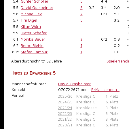
5.4
Gunter Schöller
5
4:4
+
5.5
David Grasbeinter
8
0:2
3:4
2:0
+
5.6
Michael Ley
7
0:3
5:1
+
5.7
Tim Digel
5
3:2
+
5.8
Kilian Wörn
5.9
Dieter Schäfer
6.1
Monika Bauer
3
0:2
0:3
-
6.2
Bernd Riehle
1
0:2
-
6.15
Stefan Lambur
1
1:0
+
Altersdurchschnitt: 52 Jahre
Spielerrangl
Infos zu Erwachsene 5
Mannschaftsführer
David Grasbeinter
Kontakt
07072 2671
oder
E-Mail senden...
Verlauf
2025/26
Kreisliga C
1. Platz
2024/25
Kreisliga C
6. Platz
2023/24
Kreisklasse
3. Platz
2022/23
Kreisliga C
3. Platz
2021/22
Kreisliga C
3. Platz
2020/21
Kreisliga C
5. Platz