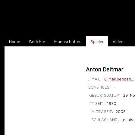
Home
Berichte
Mannschaften
Spieler
Videos
Anton Deitmar
E-MAIL:
E-Mail senden...
SONSTIGES:
-
GEBURTSDATUM:
29. No
TT SEIT:
1970
IM TSV SEIT:
2008
SCHLAGHAND:
rechts