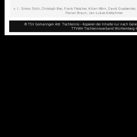
v. l.: Simon Stich, Christoph Bier, Frank Fleischer, Kilian Wörn, David Grasbeinter,
Florian Braun, Jan-Lukas Kretschmer
© TSV Gomaringen Abt. Tischtennis - Kopieren der Inhalte nur nach Gen
TTVWH Tischtennisverband Württemberg-Ho