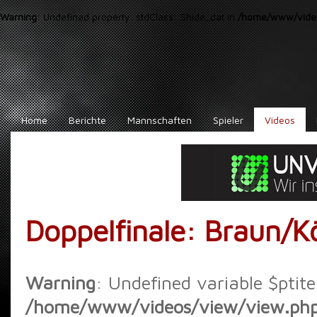
Warning
: Undefined property: stdClass::$hide_dat in
/home/www/video
Home
Berichte
Mannschaften
Spieler
Videos
Doppelfinale: Braun/K
Warning
: Undefined variable $ptite
/home/www/videos/view/view.ph