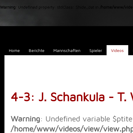
Warning
: Undefined property: stdClass::$hide_dat in
/home/www/video
Home
Berichte
Mannschaften
Spieler
Videos
4-3: J. Schankula - T.
Warning
: Undefined variable $ptite
/home/www/videos/view/view.ph