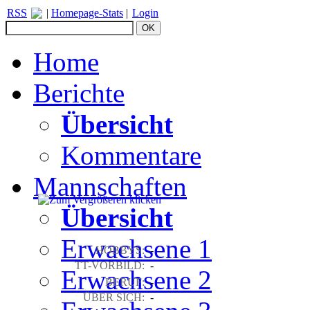
RSS
|
Homepage-Stats
|
Login
Home
Berichte
Übersicht
Kommentare
Mannschaften
Übersicht
Erwachsene 1
HOBBYS:
-
TT-VORBILD:
-
Erwachsene 2
BERUF:
-
ÜBER SICH:
-