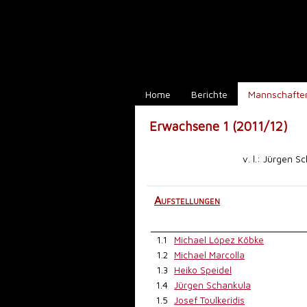
Home
Berichte
Mannschafte
Erwachsene 1 (2011/12)
v. l.: Jürgen S
Aufstellungen
1.1
Michael López Köbke
1.2
Michael Marcolla
1.3
Heiko Speidel
1.4
Jürgen Schankula
1.5
Josef Toulkeridis