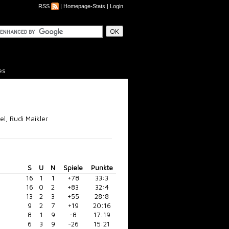
RSS
|
Homepage-Stats
|
Login
es
el, Rudi Maikler
S
U
N
Spiele
Punkte
16
1
1
+78
33:3
16
0
2
+83
32:4
13
2
3
+55
28:8
9
2
7
+19
20:16
8
1
9
-8
17:19
6
3
9
-26
15:21