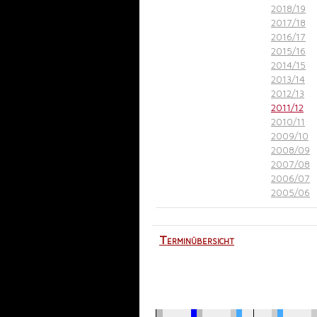
2018/19
2017/18
2016/17
2015/16
2014/15
2013/14
2012/13
2011/12
2010/11
2009/10
2008/09
2007/08
2006/07
2005/06
Terminübersicht