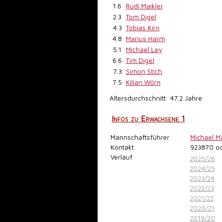
1.6
Rudi Maikler
2.3
Tom Digel
4.3
Tobias Kirn
4.8
Marius Harm
5.1
Michael Ley
6.6
Tim Digel
7.3
Simon Stich
7.5
Kilian Wörn
Altersdurchschnitt: 47.2 Jahre
Infos zu Erwachsene 1
Mannschaftsführer
Michael M
Kontakt
923870
o
Verlauf
2025/26
2024/25
2023/24
2022/23
2021/22
2020/21
2019/20