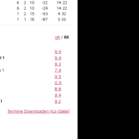
6
2
10
-22
14:22
6
2
10
-29
14:22
1
2
15
-63
4:32
1
1
16
-87
3:33
VR
/
RR
9:4
H 1
9:4
9:3
 1
7:9
9:5
0:9
8:8
9:4
 1
9:2
Termine Downloaden (ics-Datei)