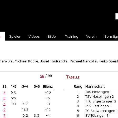
n
Spieler
Videos
Bilder
Training
Verein
Sonstig
chankula, Michael Köbke, Josef Toulkeridis, Michael Marcolla, Heiko Speid
VR
/
RR
Tabelle
ES
1+2
3+4
5+6
Bilanz
Rang
Mannschaft
1
TuS Metzingen 1
7
6:8
+10
2
TSV Nusplingen 2
8
5:9
+6
3
TTC Ergenzingen 2
8
1:3
5:7
+3
4
TSV Betzingen 1
9
11:3
+19
5
TG Schwenningen 1
7
0:2
3:5
-4
6
SV Tübingen 1