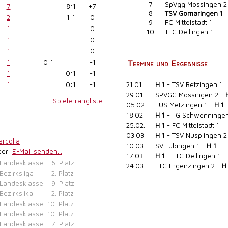
7
SpVgg Mössingen 2
7
8:1
+7
8
TSV Gomaringen 1
2
1:1
0
9
FC Mittelstadt 1
1
0
10
TTC Deilingen 1
1
0
1
0
1
0:1
-1
Termine und Ergebnisse
1
0:1
-1
21.01.
H 1
- TSV Betzingen 1
1
0:1
-1
29.01.
SPVGG Mössingen 2 -
Spielerrangliste
05.02.
TUS Metzingen 1 -
H 1
18.02.
H 1
- TG Schwenningen
25.02.
H 1
- FC Mittelstadt 1
03.03.
H 1
- TSV Nusplingen 2
arcolla
10.03.
SV Tübingen 1 -
H 1
der
E-Mail senden...
17.03.
H 1
- TTC Deilingen 1
Landesklasse
6. Platz
24.03.
TTC Ergenzingen 2 -
H
Bezirksliga
2. Platz
Landesklasse
9. Platz
Bezirkslika
2. Platz
Landesklasse
10. Platz
Landesklasse
10. Platz
Landesklasse
7. Platz