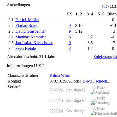
Aufstellungen
VR
/
RR
ES
1+2
3+4
5+6
Bilan
2.1
Patrick Müller
0
2.2
Florian Braun
9
8:10
+14
2.3
David Grasbeinter
9
5:12
+3
2.4
Matthias Kemmler
6
3:7
-1
2.5
Jan-Lukas Kretschmer
9
6:5
+7
3.4
Sven Heinle
3
1:2
0
Altersdurchschnitt: 31.1 Jahre
Spielerranglis
Infos zu Jungen U19 2
Mannschaftsführer
Kilian Wörn
Kontakt
07071639898
oder
E-Mail senden...
Verlauf
2. Platz
2025/26
Kreisliga B
1. Platz
2024/25
Kreisliga B
7. Platz
2023/24
Bezirksliga