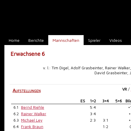
Home
Berichte
Mannschaften
Spieler
Videos
Erwachsene 6
v. l.: Tim Digel, Adolf Grasbeinter, Rainer Walke
David Grasbeinter, 
VR
/
Aufstellungen
ES
1+2
3+4
5+6
Bil
6.1
Bernd Riehle
5:4
+
6.2
Rainer Walker
3:4
+
6.3
Michael Ley
2:3
3:1
+
6.4
Frank Braun
1:2