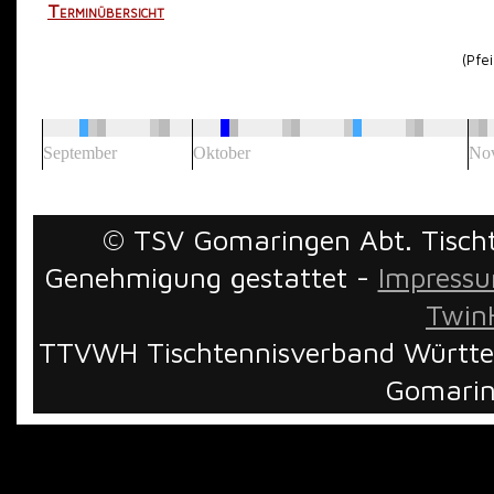
Terminübersicht
(Pfeile an
September
Oktober
No
© TSV Gomaringen Abt. Tischte
Genehmigung gestattet -
Impress
TwinH
TTVWH Tischtennisverband Württem
Gomarin