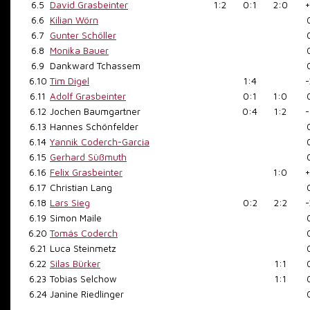
6.5
David Grasbeinter
1:2
0:1
2:0
+
6.6
Kilian Wörn
6.7
Gunter Schöller
6.8
Monika Bauer
6.9
Dankward Tchassem
6.10
Tim Digel
1:4
-
6.11
Adolf Grasbeinter
0:1
1:0
6.12
Jochen Baumgartner
0:4
1:2
-
6.13
Hannes Schönfelder
6.14
Yannik Coderch-Garcia
6.15
Gerhard Süßmuth
6.16
Felix Grasbeinter
1:0
+
6.17
Christian Lang
6.18
Lars Sieg
0:2
2:2
-
6.19
Simon Maile
6.20
Tomás Coderch
6.21
Luca Steinmetz
6.22
Silas Bürker
1:1
6.23
Tobias Selchow
1:1
6.24
Janine Riedlinger