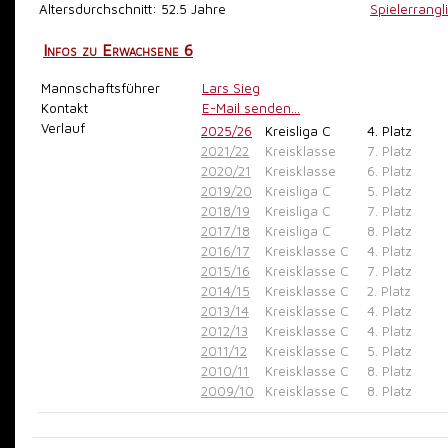
Altersdurchschnitt: 52.5 Jahre
Spielerrangl
Infos zu Erwachsene 6
Mannschaftsführer
Lars Sieg
Kontakt
E-Mail senden...
Verlauf
2025/26
Kreisliga C
4. Platz
2021/22
Kreisklasse
7. Platz
2020/21
Kreisklasse
6. Platz
2019/20
Kreisliga C
5. Platz
2018/19
Kreisliga C
7. Platz
2017/18
Kreisliga C
8. Platz
2016/17
Kreisklasse C
4. Platz
2015/16
Kreisklasse C
7. Platz
2014/15
Kreisklasse C
2. Platz
2013/14
Kreisklasse C
4. Platz
2012/13
Kreisklasse C
4. Platz
2011/12
Kreisklasse C
5. Platz
2010/11
Kreisklasse C
8. Platz
2009/10
Kreisklasse C
8. Platz