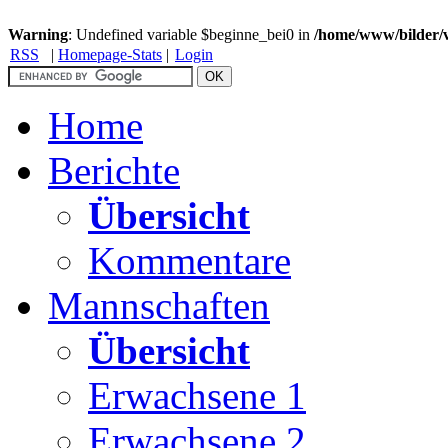
Warning
: Undefined variable $beginne_bei0 in
/home/www/bilder/
RSS
|
Homepage-Stats
|
Login
Home
Berichte
Übersicht
Kommentare
Mannschaften
Übersicht
Erwachsene 1
Erwachsene 2